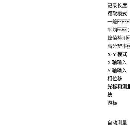
记录长度
撷取模式
一般
平均： 
峰值检测
高分辨率
X-Y
模式
X 轴输入
Y 轴输入
相位移
光标和测
统
游标
自动测量