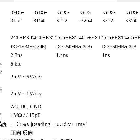
GDS-
GDS-
GDS-
GDS
GDS-
GDS-
3152
3154
3252
-3254
3352
3354
2Ch+EXT
4Ch+EXT
2Ch+EXT
4Ch+EXT
2Ch+EXT
4Ch+
DC~150MHz(-3dB)
DC~250MHz(-3dB)
DC~350MHz(-3dB)
2.3ns
1.4ns
1ns
8 bit
率
率
2mV ~ 5V/div
率
2mV ~ 1V/div
AC, DC, GND
1MΩ / / 15pF
抗
精
±（3%X |Reading| + 0.1div+ 1mV)
度
正向,反向