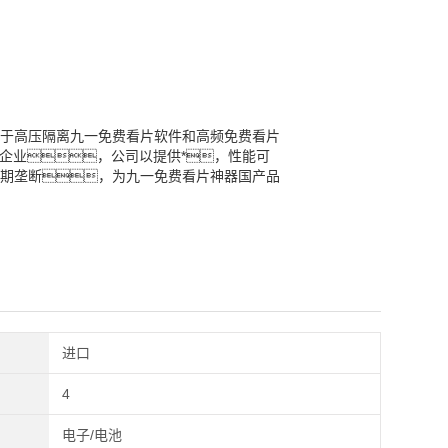
致力于高压隔离九一免费看片软件和高频免费看片
企业，公司以提供*，性能可
期垄断，为九一免费看片神器国产品
进口
4
电子/电池