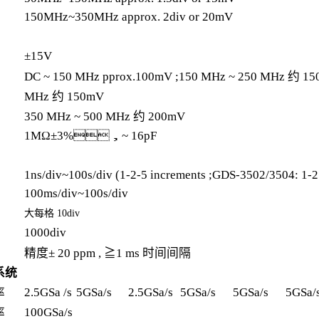
150MHz~350MHz approx. 2div or 20mV
±15V
DC ~ 150 MHz pprox.100mV ;150 MHz ~ 250 MHz 约 15
MHz 约 150mV
350 MHz ~ 500 MHz 约 200mV
1MΩ±3%，~ 16pF
1ns/div~100s/div (1-2-5 increments ;GDS-3502/3504: 1-2
100ms/div~100s/div
大每格 10div
1000div
精度± 20 ppm , ≧1 ms 时间间隔
系统
2.5GSa /s
5GSa/s
2.5GSa/s
5GSa/s
5GSa/s
5GSa/
率
100GSa/s
率