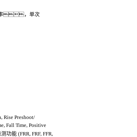
率，单次
 Rise Preshoot/
e, Fall Time, Positive
量测功能 (FRR, FRF, FFR,