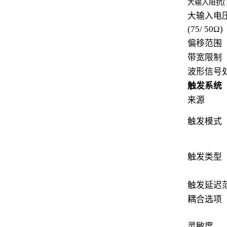
大输入阻抗(1
大输入电
(75/ 50Ω)
偏移范围
带宽限制
波形信号
触发系统
来源
触发模式
触发类型
触发延迟
耦合选项
灵敏度