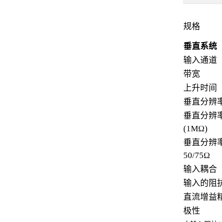
规格
垂直系统
输入通道
带宽
上升时间
垂直分辨
垂直分辨
(1MΩ)
垂直分辨
50/75Ω
输入耦合
输入的阻
直流增益
极性