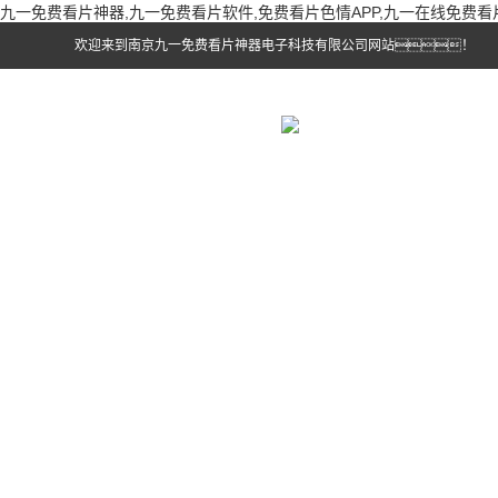
九一免费看片神器,九一免费看片软件,免费看片色情APP,九一在线免费看
欢迎来到南京九一免费看片神器电子科技有限公司网站！